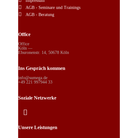
Impressum
AGB - Seminare und Trainings
AGB - Beratung
Office
Office
Köln —
Eburonenstr. 14, 50678 Köln
Ins Gespräch kommen
info@sumega.de
+49 221 997944 33
Soziale Netzwerke
Unsere Leistungen