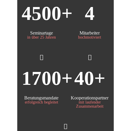
4500
4
Seminartage
Mitarbeiter
in über 25 Jahren
hochmotiviert
1700
40
Beratungsmandate
Kooperationspartner
erfolgreich begleitet
mit laufender
Zusammenarbeit